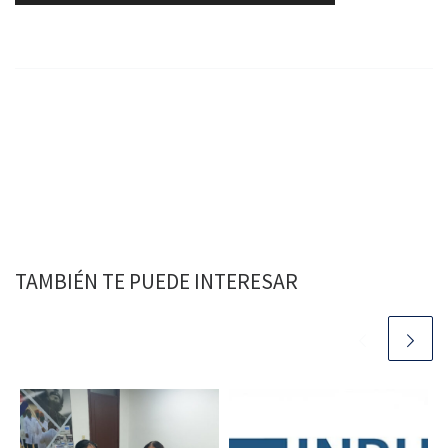
o
r
d
e
v
í
d
e
o
TAMBIÉN TE PUEDE INTERESAR