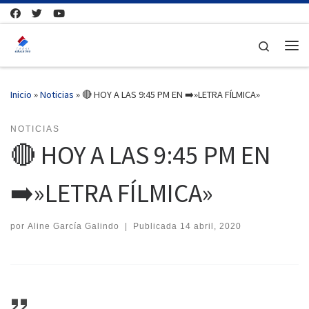
Saltar al contenido
Search
Me
Inicio
»
Noticias
»
🔴 HOY A LAS 9:45 PM EN ➡️»LETRA FÍLMICA»
NOTICIAS
🔴 HOY A LAS 9:45 PM EN
➡️»LETRA FÍLMICA»
por
Aline García Galindo
|
Publicada
14 abril, 2020