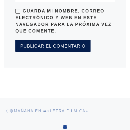
GUARDA MI NOMBRE, CORREO
ELECTRÓNICO Y WEB EN ESTE
NAVEGADOR PARA LA PRÓXIMA VEZ
QUE COMENTE.
Navegación de entradas
Entrada anterior
🔴MAÑANA EN ➡️»LETRA FILMICA»
VOLVER A LA LISTA DE 