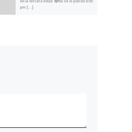
en la tercera edad. 🔵No se lo pierda 6:00
pm […]