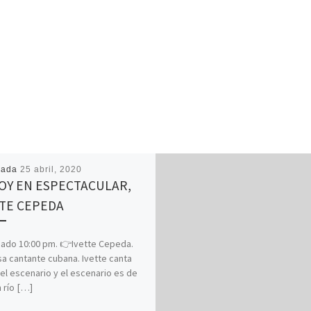
cada
25 abril, 2020
HOY EN ESPECTACULAR,
TTE CEPEDA
ado 10:00 pm. 👉Ivette Cepeda.
sa cantante cubana. Ivette canta
el escenario y el escenario es de
n río […]