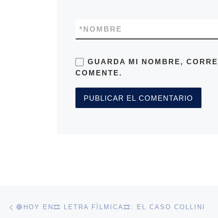
*
NOMBRE
GUARDA MI NOMBRE, CORRE
COMENTE.
Navegación de entradas
Entrada anterior
🔴HOY EN🎞️ LETRA FÍLMICA🎞️: EL CASO COLLINI