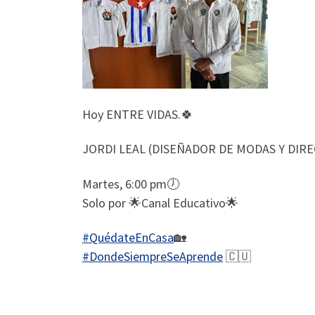
Hoy ENTRE VIDAS.🍀
JORDI LEAL (DISEÑADOR DE MODAS Y DIR
Martes, 6:00 pm🕖
Solo por 🌟Canal Educativo🌟
#QuédateEnCasa
🏡
#DondeSiempreSeAprende
🇨🇺