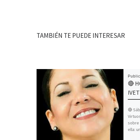
TAMBIÉN TE PUEDE INTERESAR
Publi
🔴 
IVE
🔴 Sáb
Virtuo
sobre 
ella: u