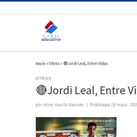
Saltar al contenido
Inicio
»
Otros
»
🔴Jordi Leal, Entre Vidas
OTROS
🔴Jordi Leal, Entre V
por
Aline García Galindo
|
Publicada
19 mayo, 20