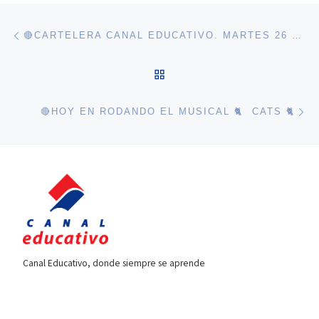
Navegación de entradas
Entrada anterior
🔴CARTELERA CANAL EDUCATIVO. MARTES 26 DE MAYO
VOLVER A LA LISTA DE 
En
🔴HOY EN RODANDO EL MUSICAL 🐈 CATS 🐈
Canal Educativo, donde siempre se aprende