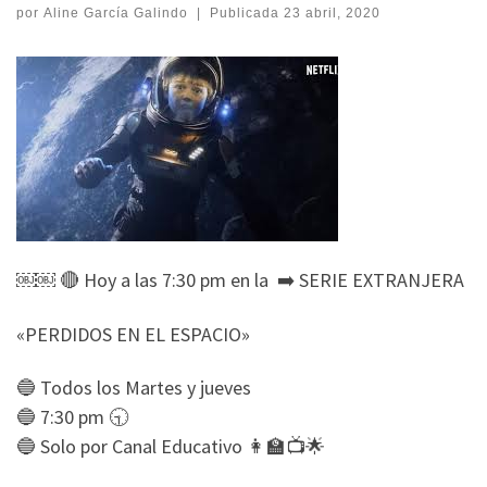
por
Aline García Galindo
|
Publicada
23 abril, 2020
￼￼ 🔴 Hoy a las 7:30 pm en la ➡️ SERIE EXTRANJERA
«PERDIDOS EN EL ESPACIO»
🔵 Todos los Martes y jueves
🔵 7:30 pm 🕤
🔵 Solo por Canal Educativo 👩‍🏫📺🌟