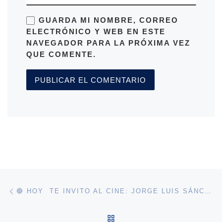
GUARDA MI NOMBRE, CORREO
ELECTRÓNICO Y WEB EN ESTE
NAVEGADOR PARA LA PRÓXIMA VEZ
QUE COMENTE.
Navegación de entradas
Entrada anterior
🔴 HOY TE INVITO AL CINE: JORGE LUIS SÁNCHEZ
VOLVER A LA LISTA DE 