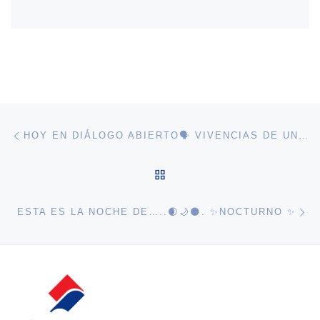
Navegación de entradas
Entrada anterior
HOY EN DIÁLOGO ABIERTO🗣️ VIVENCIAS DE UN EQUIPO 📹 DE LA TELEVISIÓN CUBANA📺 🇨🇺 EN NAMIBIA.
VOLVER A LA LISTA DE 
En
ESTA ES LA NOCHE DE…..🌒🌙🌑. ✨NOCTURNO ✨