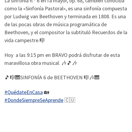
La sinfonía n.º 6 en fa mayor, op. 68, también conocida
como la «Sinfonía Pastoral», es una sinfonía compuesta
por Ludwig van Beethoven y terminada en 1808. Es una
de las pocas obras de música programática​ de
Beethoven, y el compositor la subtituló Recuerdos de la
vida campestre.🎼
Hoy a las 9:15 pm en BRAVO podrá disfrutar de esta
maravillosa obra musical. 🎶🎵🎶
🎵🎼🎹SINFONÍA 6 de BEETHOVEN 🎼🎶🎹
#QuédateEnCasa
🏡
#DondeSiempreSeAprende
🇨🇺